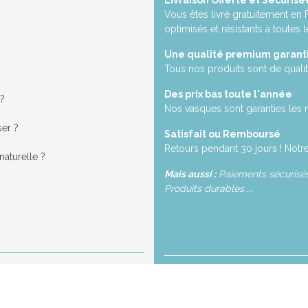
Livraison Offerte et Sécurisé
Vous êtes livré gratuitement en
optimisés et résistants à toutes l
Une qualité premium garant
Tous nos produits sont de qualit
Des prix bas toute l'année
 ?
Nos vasques sont garanties les 
ser ?
Satisfait ou Remboursé
Retours pendant 30 jours ! Notre
aturelle ?
Mais aussi :
Paiements sécurisés,
Produits durables....