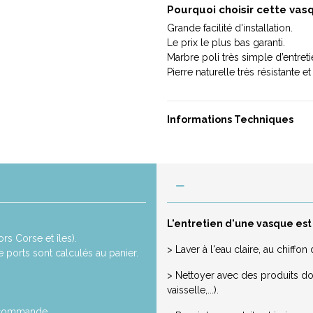
Pourquoi choisir cette vas
Grande facilité d'installation.
Le prix le plus bas garanti.
Marbre poli très simple d’entreti
Pierre naturelle très résistante e
Informations Techniques
L'entretien d'une vasque est
rs Corse et îles).
> Laver à l'eau claire, au chiff
de ports sont calculés au panier.
> Nettoyer avec des produits dou
vaisselle,...).
a commande.