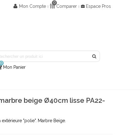
0
Mon Compte
Comparer
Espace Pros
0
Mon Panier
 marbre beige Ø40cm lisse PA22-
 extérieure "polie". Marbre Beige.