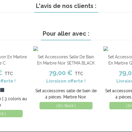
L'avis de nos clients :
Pour aller avec :
avon En Marbre
Set Accessoires Salle De Bain
Set Accessoi
Comparer
Ajouter au panier
Comparer
Ajouter au pa
e C
En Marbre Noir SETMA BLACK
En Marbre 
€
79,00 €
79,
TTC
TTC
fferte !
Livraison offerte !
Livrais
ige
Noir
Set accessoires salle de bain de
Set accessoir
4 pièces. Marbre Noir.
4 pièces
| 3 coloris au
x
| En Stock |
| E
ck |