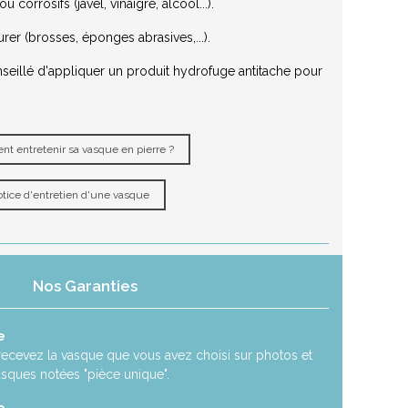
 corrosifs (javel, vinaigre, alcool...).
urer (brosses, éponges abrasives,...).
nseillé d'appliquer un produit hydrofuge antitache pour
t entretenir sa vasque en pierre ?
tice d'entretien d'une vasque
Nos Garanties
e
recevez la vasque que vous avez choisi sur photos et
asques notées "pièce unique".