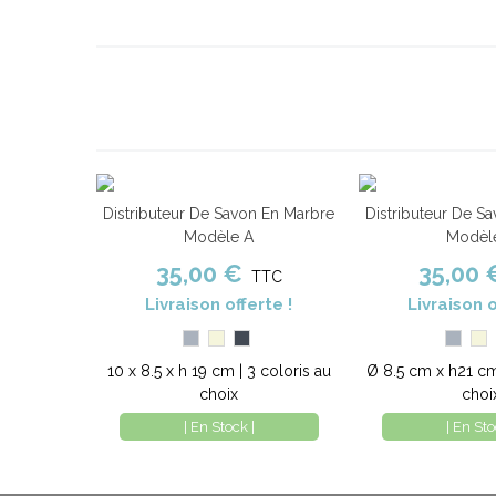
Distributeur De Savon En Marbre
Distributeur De S
Ajouter au panier
Comparer
Ajouter au panier
Modèle A
Modèl
35,00 €
35,00 
TTC
Livraison offerte !
Livraison o
Gris
Beige
Noir
Gris
Be
10 x 8.5 x h 19 cm | 3 coloris au
Ø 8.5 cm x h21 cm 
choix
choi
| En Stock |
| En Sto