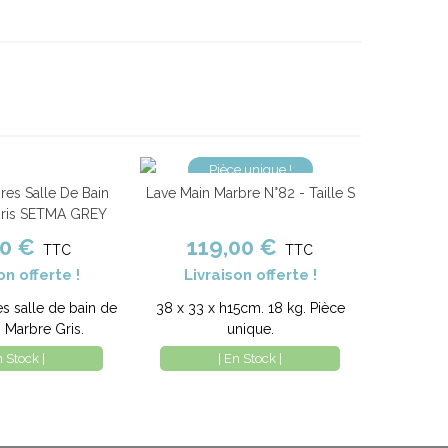
Pièce unique !
res Salle De Bain
Lave Main Marbre N°82 - Taille S
nier
Comparer
Ajouter au panier
Comparer
Gris SETMA GREY
00 €
119,00 €
TTC
TTC
on offerte !
Livraison offerte !
es salle de bain de
38 x 33 x h15cm. 18 kg. Pièce
. Marbre Gris.
unique.
n Stock |
| En Stock |