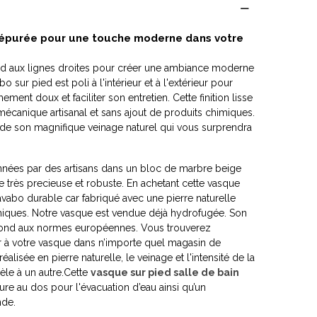
 épurée pour une touche moderne dans votre
ed aux lignes droites pour créer une ambiance moderne
o sur pied est poli à l'intérieur et à l'extérieur pour
ent doux et faciliter son entretien. Cette finition lisse
mécanique artisanal et sans ajout de produits chimiques.
 de son magnifique veinage naturel qui vous surprendra
nnées par des artisans dans un bloc de marbre beige
le très precieuse et robuste. En achetant cette vasque
lavabo durable car fabriqué avec une pierre naturelle
miques. Notre vasque est vendue déjà hydrofugée. Son
pond aux normes européennes. Vous trouverez
r à votre vasque dans n’importe quel magasin de
alisée en pierre naturelle, le veinage et l'intensité de la
le à un autre.Cette
vasque sur pied salle de bain
ure au dos pour l'évacuation d’eau ainsi qu’un
nde.