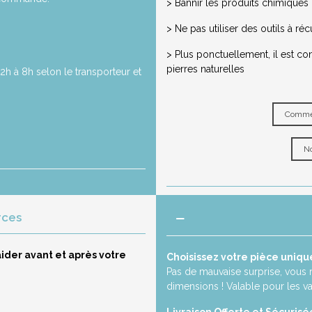
> Bannir les produits chimiques ou
> Ne pas utiliser des outils à réc
> Plus ponctuellement, il est co
pierres naturelles
2h à 8h selon le transporteur et
Commen
No
rces
ider avant et après votre
Choisissez votre pièce uniqu
Pas de mauvaise surprise, vous 
dimensions ! Valable pour les v