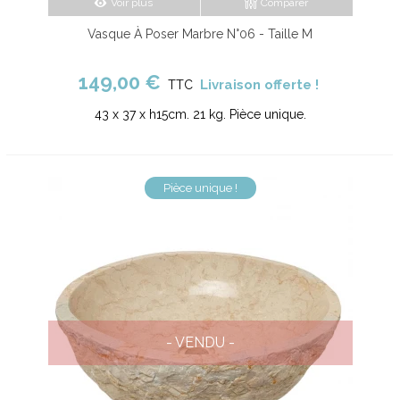
Voir plus
Comparer
Vasque À Poser Marbre N°06 - Taille M
149,00 €
Livraison offerte !
TTC
43 x 37 x h15cm. 21 kg. Pièce unique.
Pièce unique !
- VENDU -