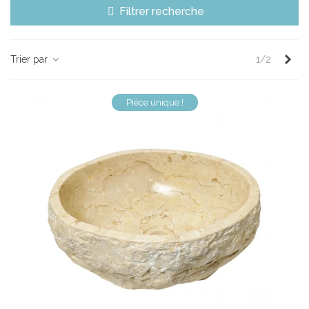
Filtrer recherche
Sui
Trier par
1/2
Pièce unique !