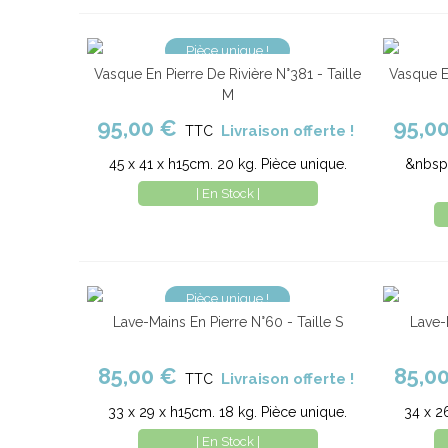
Pièce unique !
Vasque En Pierre De Rivière N°381 - Taille
Vasque En
Ajouter au panier
Comparer
Ajout
M
95,00 €
95,0
Livraison offerte !
TTC
45 x 41 x h15cm. 20 kg. Pièce unique.
&nbsp;
| En Stock |
Pièce unique !
Lave-Mains En Pierre N°60 - Taille S
Lave-
Ajouter au panier
Comparer
Ajout
85,00 €
85,0
Livraison offerte !
TTC
33 x 29 x h15cm. 18 kg. Pièce unique.
34 x 2
| En Stock |