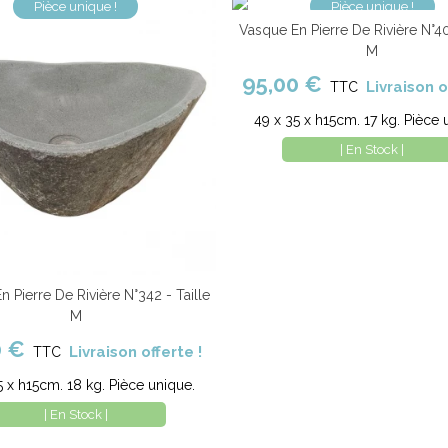
Pièce unique !
Pièce unique !
Vasque En Pierre De Rivière N°40
Ajouter au panier
Com
M
95,00 €
Livraison o
TTC
49 x 35 x h15cm. 17 kg. Pièce 
| En Stock |
 Pierre De Rivière N°342 - Taille
er au panier
Comparer
M
0 €
Livraison offerte !
TTC
5 x h15cm. 18 kg. Pièce unique.
| En Stock |