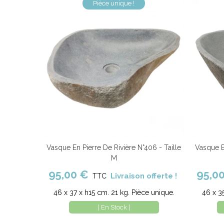
Pièce unique !
Vasque En Pierre De Rivière N°406 - Taille
Vasque En
Ajouter au panier
Comparer
Ajout
M
95,00 €
95,0
Livraison offerte !
TTC
46 x 37 x h15 cm. 21 kg. Pièce unique.
46 x 3
| En Stock |