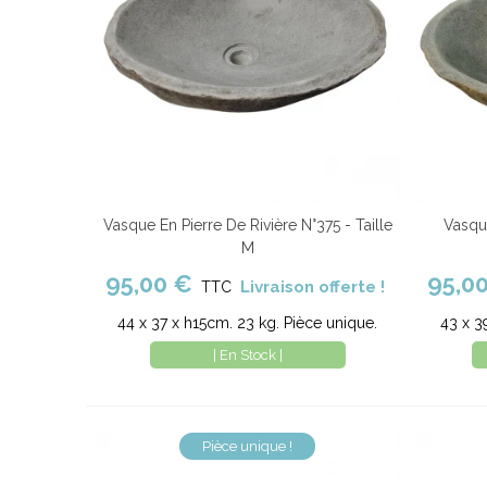
Vasque En Pierre De Rivière N°375 - Taille
Vasque
Ajouter au panier
Comparer
Ajout
M
95,00 €
95,0
Livraison offerte !
TTC
44 x 37 x h15cm. 23 kg. Pièce unique.
43 x 3
| En Stock |
Pièce unique !