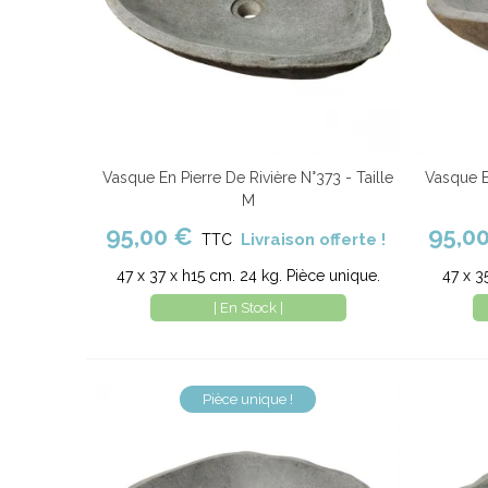
Vasque En Pierre De Rivière N°373 - Taille
Vasque En
Ajouter au panier
Comparer
Ajout
M
95,00 €
95,0
Livraison offerte !
TTC
47 x 37 x h15 cm. 24 kg. Pièce unique.
47 x 3
| En Stock |
Pièce unique !