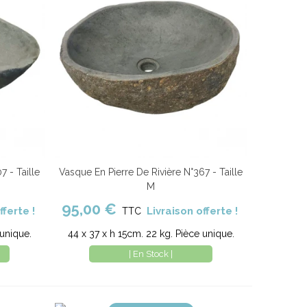
7 - Taille
Vasque En Pierre De Rivière N°367 - Taille
parer
Ajouter au panier
Comparer
M
95,00 €
fferte !
Livraison offerte !
TTC
 unique.
44 x 37 x h 15cm. 22 kg. Pièce unique.
| En Stock |