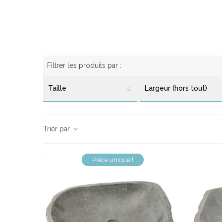
Lave-Mains Galet - Taille S
Vasque Galet - 
Filtrer les produits par :
Taille
Largeur (hors tout)
Trier par
Pièce unique !