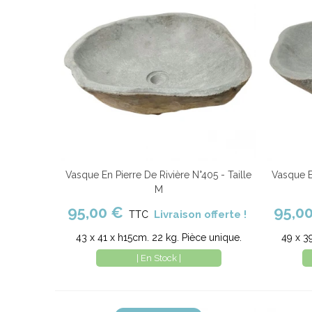
Vasque En Pierre De Rivière N°405 - Taille
Vasque En
Ajouter au panier
Comparer
Ajout
M
95,00 €
95,0
Livraison offerte !
TTC
43 x 41 x h15cm. 22 kg. Pièce unique.
49 x 3
| En Stock |