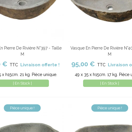
 Pierre De Rivière N°397 - Taille
Vasque En Pierre De Rivière N°40
er au panier
Comparer
Ajouter au panier
Com
M
M
0 €
95,00 €
Livraison offerte !
Livraison o
TTC
TTC
5 x h15cm. 21 kg. Pièce unique.
49 x 35 x h15cm. 17 kg. Pièce 
| En Stock |
| En Stock |
Pièce unique !
Pièce unique !