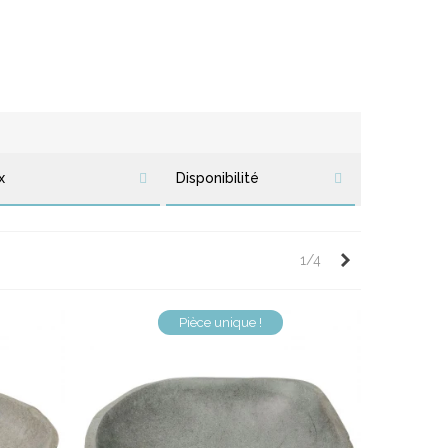
e Pierre - Taille XL
Vasque Galet sur Pied
x
Disponibilité
Suivant
1/4
Pièce unique !