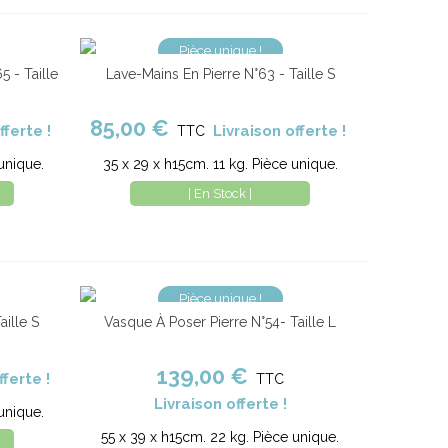
Pièce unique !
5 - Taille
Lave-Mains En Pierre N°63 - Taille S
parer
Ajouter au panier
Comparer
85,00 €
fferte !
Livraison offerte !
TTC
unique.
35 x 29 x h15cm. 11 kg. Pièce unique.
| En Stock |
Pièce unique !
aille S
Vasque À Poser Pierre N°54- Taille L
parer
Ajouter au panier
Comparer
139,00 €
fferte !
TTC
Livraison offerte !
unique.
55 x 39 x h15cm. 22 kg. Pièce unique.