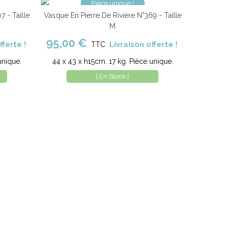
Pièce unique !
7 - Taille
Vasque En Pierre De Rivière N°369 - Taille
parer
Ajouter au panier
Comparer
M
95,00 €
fferte !
Livraison offerte !
TTC
unique.
44 x 43 x h15cm. 17 kg. Pièce unique.
| En Stock |