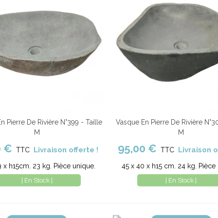
 Pierre De Rivière N°399 - Taille
Vasque En Pierre De Rivière N°30
er au panier
Comparer
Ajouter au panier
Com
M
M
0 €
95,00 €
Livraison offerte !
Livraison o
TTC
TTC
9 x h15cm. 23 kg. Pièce unique.
45 x 40 x h15 cm. 24 kg. Pièce
| En Stock |
| En Stock |