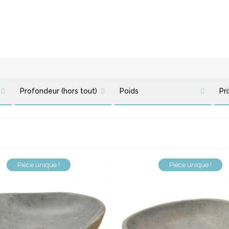
Taille M
Grande vasque Galet - Taille L
Très Grande Vasqu
Profondeur (hors tout)
Poids
Pri
Pièce unique !
Pièce unique !