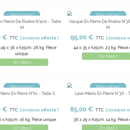
Pièce unique !
Pièce unique !
 Pierre De Rivière N°400 - Taille
Vasque En Pierre De Rivière N°36
er au panier
Comparer
Ajouter au panier
Com
M
M
0 €
95,00 €
Livraison offerte !
Livraison o
TTC
TTC
49 x 36 x h15cm. 26 kg. Pièce
44 x 35 x h15cm. 23 kg. Pièce 
unique.
| En Stock |
| En Stock |
Pièce unique !
Pièce unique !
Mains En Pierre N°61 - Taille S
Lave-Mains En Pierre N°36 - T
er au panier
Comparer
Ajouter au panier
Com
0 €
85,00 €
Livraison offerte !
Livraison o
TTC
TTC
6 x h15cm. 16 kg. Pièce unique.
36 x 29 x h15cm. 14 kg. Pièce 
| En Stock |
| En Stock |