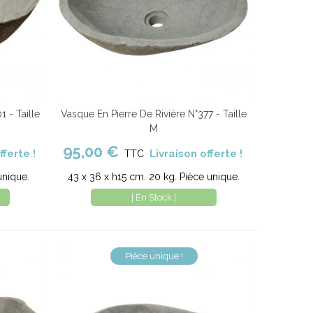
1 - Taille
Vasque En Pierre De Rivière N°377 - Taille
parer
Ajouter au panier
Comparer
M
95,00 €
fferte !
Livraison offerte !
TTC
unique.
43 x 36 x h15 cm. 20 kg. Pièce unique.
| En Stock |
Pièce unique !