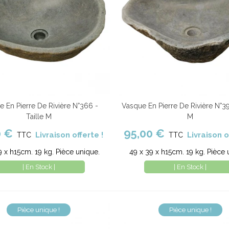
 En Pierre De Rivière N°366 -
Vasque En Pierre De Rivière N°39
er au panier
Comparer
Ajouter au panier
Com
Taille M
M
0 €
95,00 €
Livraison offerte !
Livraison o
TTC
TTC
9 x h15cm. 19 kg. Pièce unique.
49 x 39 x h15cm. 19 kg. Pièce 
| En Stock |
| En Stock |
Pièce unique !
Pièce unique !