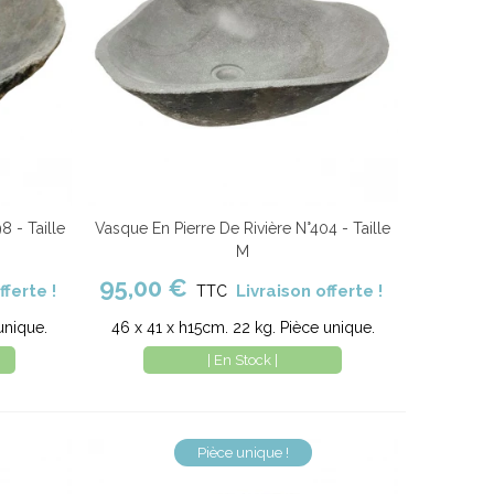
8 - Taille
Vasque En Pierre De Rivière N°404 - Taille
parer
Ajouter au panier
Comparer
M
95,00 €
fferte !
Livraison offerte !
TTC
unique.
46 x 41 x h15cm. 22 kg. Pièce unique.
| En Stock |
Pièce unique !