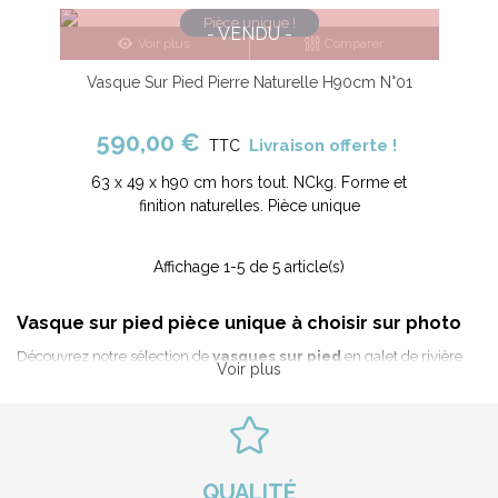
Pièce unique !
- VENDU -
Voir plus
Comparer
Vasque Sur Pied Pierre Naturelle H90cm N°01
590,00 €
Livraison offerte !
TTC
63 x 49 x h90 cm hors tout. NCkg. Forme et
finition naturelles. Pièce unique
Affichage
1
-5 de 5 article(s)
Vasque sur pied pièce unique à choisir sur photo
Découvrez notre sélection de
vasques sur pied
en galet de rivière
Voir plus
pour une salle de bain originale et zen. La vasque sur pied a une
hauteur idéale pour être posée directement au sol. Positionnée dans
un toilette ou une salle de bain, elle pourra servir aussi bien de lave-
mains d'appoint que de vasque quotidienne. Chez
Vasque Pierre
Naturelle
vous avez la possibilité de choisir votre vasque totem sur
QUALITÉ
photo.
Toutes nos pièces sont uniques. Pas de surprise à la réception :