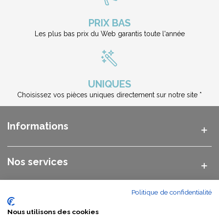
nos vasques sur pied pourront se glisser dans de petits espaces et
prendront peu de place dans votre salle de bain.
PRIX BAS
Fabriquées à partir de pierres de rivière, ces vasques bénéficient de
Les plus bas prix du Web garantis toute l'année
tout le savoir-faire artisanal indonésien qui leur permet d’obtenir des
formes uniques qui ne ressemblent à aucune autre que vous pourrez
trouver. Elles profitent par la suite d’un traitement hydrofugé afin de
les protéger contre les tâches et les agressions que pourraient causer
l’eau sur votre vasque. Profitez d’une matière naturelle qui se révèlera
UNIQUES
magnifique et qui donnera un véritable aspect sobre et original à votre
Choisissez vos pièces uniques directement sur notre site *
pièce.
Si toute fois vous ne trouverez pas le modèle qui vous convient parmi
Informations
les vasque sur pied galet nous vous invitons à découvrir nos
vasques
marbre sur pied
pour salle de bains.
Nos services
Politique de confidentialité
Nos catégories
Nous utilisons des cookies