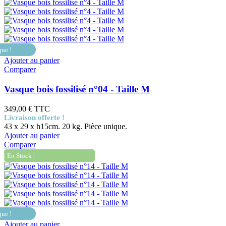
que !
Ajouter au panier
Comparer
Vasque bois fossilisé n°04 - Taille M
349,00 €
TTC
Livraison offerte !
43 x 29 x h15cm. 20 kg. Pièce unique.
Ajouter au panier
Comparer
| En Stock |
que !
Ajouter au panier