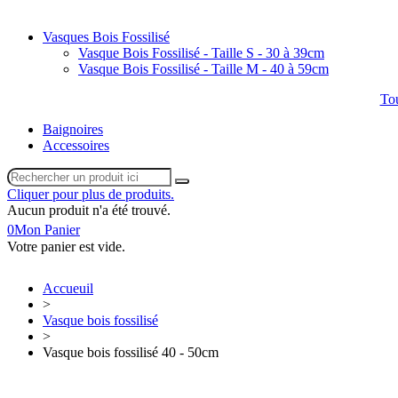
Vasques Bois Fossilisé
Vasque Bois Fossilisé - Taille S - 30 à 39cm
Vasque Bois Fossilisé - Taille M - 40 à 59cm
Tou
Baignoires
Accessoires
Cliquer pour plus de produits.
Aucun produit n'a été trouvé.
0
Mon Panier
Votre panier est vide.
Accueuil
>
Vasque bois fossilisé
>
Vasque bois fossilisé 40 - 50cm