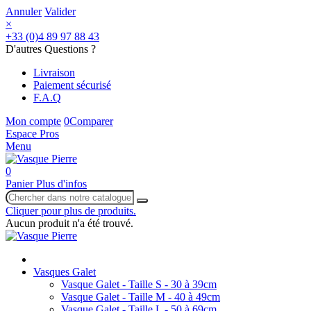
Annuler
Valider
×
+33 (0)4 89 97 88 43
D'autres Questions ?
Livraison
Paiement sécurisé
F.A.Q
Mon compte
0
Comparer
Espace Pros
Menu
0
Panier
Plus d'infos
Cliquer pour plus de produits.
Aucun produit n'a été trouvé.
Vasques Galet
Vasque Galet - Taille S - 30 à 39cm
Vasque Galet - Taille M - 40 à 49cm
Vasque Galet - Taille L - 50 à 69cm