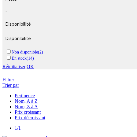
-
Disponibilité
Disponibilité
Non disponible
(2)
En stock
(14)
Réinitialiser
OK
Filtrer
Trier par
Pertinence
Nom, A à Z
Nom, Z à A
Prix croissant
Prix décroissant
1/1