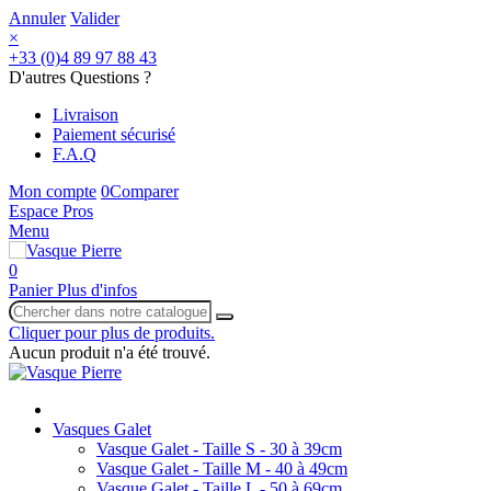
Annuler
Valider
×
+33 (0)4 89 97 88 43
D'autres Questions ?
Livraison
Paiement sécurisé
F.A.Q
Mon compte
0
Comparer
Espace Pros
Menu
0
Panier
Plus d'infos
Cliquer pour plus de produits.
Aucun produit n'a été trouvé.
Vasques Galet
Vasque Galet - Taille S - 30 à 39cm
Vasque Galet - Taille M - 40 à 49cm
Vasque Galet - Taille L - 50 à 69cm