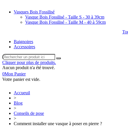
Vasques Bois Fossilisé
Vasque Bois Fossilisé - Taille S - 30 à 39cm
Vasque Bois Fossilisé - Taille M - 40 à 59cm
Tou
Baignoires
Accessoires
Cliquer pour plus de produits.
Aucun produit n'a été trouvé.
0
Mon Panier
Votre panier est vide.
Accueuil
>
Blog
>
Conseils de pose
>
Comment installer une vasque à poser en pierre ?