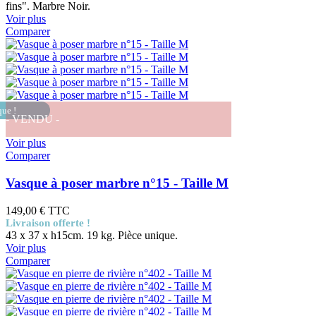
fins". Marbre Noir.
Voir plus
Comparer
que !
- VENDU -
Voir plus
Comparer
Vasque à poser marbre n°15 - Taille M
149,00 €
TTC
Livraison offerte !
43 x 37 x h15cm. 19 kg. Pièce unique.
Voir plus
Comparer