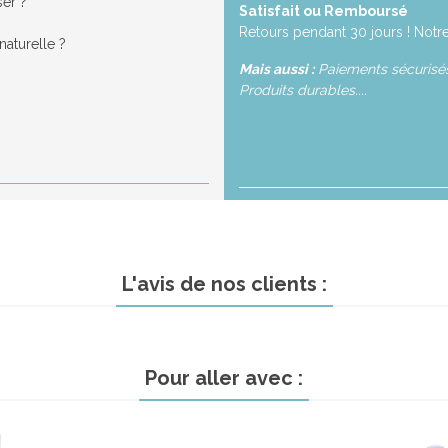
ser ?
Satisfait ou Remboursé
Retours pendant 30 jours ! Notre
aturelle ?
Mais aussi :
Paiements sécurisés,
Produits durables....
L'avis de nos clients :
Pour aller avec :