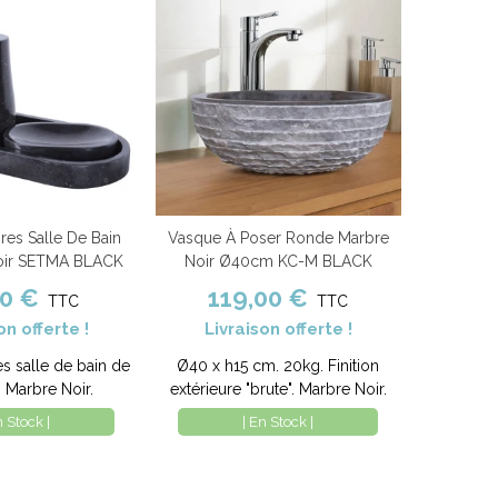
res Salle De Bain
Vasque À Poser Ronde Marbre
nier
Comparer
Ajouter au panier
Comparer
oir SETMA BLACK
Noir Ø40cm KC-M BLACK
00 €
119,00 €
TTC
TTC
on offerte !
Livraison offerte !
es salle de bain de
Ø40 x h15 cm. 20kg. Finition
. Marbre Noir.
extérieure "brute". Marbre Noir.
n Stock |
| En Stock |