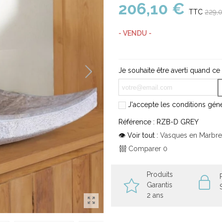
206,10 €
TTC
229,
- VENDU -
Je souhaite être averti quand ce
J'accepte les conditions génér
Référence :
RZB-D GREY
👁 Voir tout :
Vasques en Marbre
Comparer
0
Produits
Garantis
2 ans