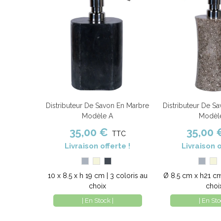
Distributeur De Savon En Marbre
Distributeur De S
Ajouter au panier
Comparer
Ajouter au panier
Modèle A
Modèl
35,00 €
35,00 
TTC
Livraison offerte !
Livraison o
Gris
Beige
Noir
Gris
Be
10 x 8.5 x h 19 cm | 3 coloris au
Ø 8.5 cm x h21 cm 
choix
choi
| En Stock |
| En Sto