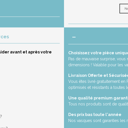
No
rces
ider avant et après votre
Choisissez votre pièce uniqu
Pas de mauvaise surprise, vous 
dimensions ! Valable pour les v
Livraison Offerte et Sécurisé
Vous êtes livré gratuitement en
optimisés et résistants à toutes l
Une qualité premium garant
Tous nos produits sont de qualit
Des prix bas toute l'année
 ?
Nos vasques sont garanties les 