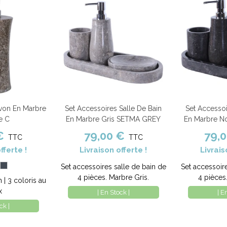
avon En Marbre
Set Accessoires Salle De Bain
Set Accessoi
Comparer
Ajouter au panier
Comparer
Ajouter au pa
e C
En Marbre Gris SETMA GREY
En Marbre N
€
79,00 €
79,
TTC
TTC
fferte !
Livraison offerte !
Livrais
ige
Noir
Set accessoires salle de bain de
Set accessoir
4 pièces. Marbre Gris.
4 pièces
| 3 coloris au
x
| En Stock |
| E
ck |