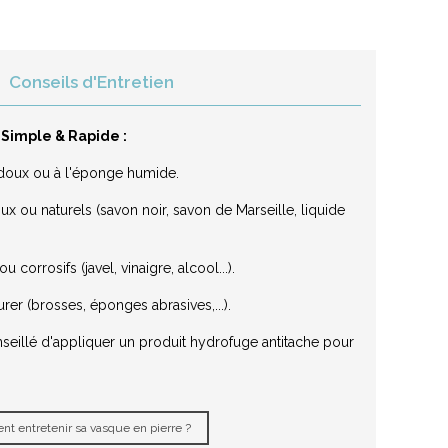
Conseils d'Entretien
 Simple & Rapide :
on doux ou à l'éponge humide.
x ou naturels (savon noir, savon de Marseille, liquide
 corrosifs (javel, vinaigre, alcool...).
urer (brosses, éponges abrasives,...).
nseillé d'appliquer un produit hydrofuge antitache pour
t entretenir sa vasque en pierre ?