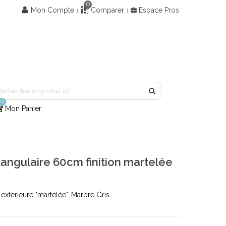
0
Mon Compte
Comparer
Espace Pros
0
Mon Panier
angulaire 60cm finition martelée
 extérieure "martelée". Marbre Gris.