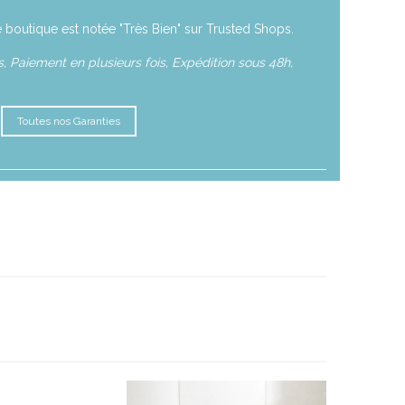
 boutique est notée "Très Bien" sur Trusted Shops.
 Paiement en plusieurs fois, Expédition sous 48h,
Toutes nos Garanties