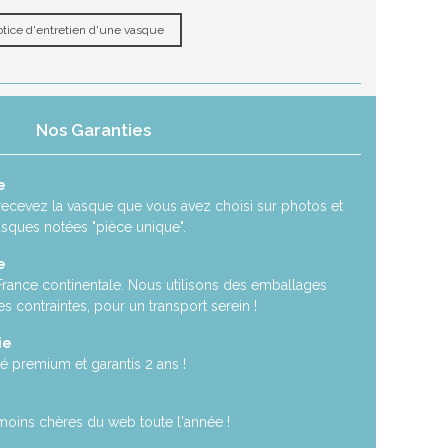
tice d'entretien d'une vasque
Nos Garanties
e
recevez la vasque que vous avez choisi sur photos et
asques notées "pièce unique".
e
 France continentale. Nous utilisons des emballages
es contraintes, pour un transport serein !
ie
é premium et garantis 2 ans !
moins chères du web toute l'année !