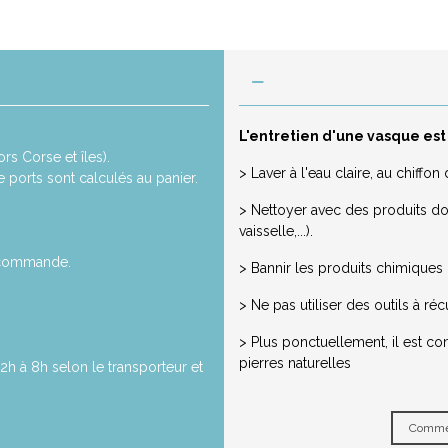
L'entretien d'une vasque est
rs Corse et îles).
> Laver à l'eau claire, au chiff
de ports sont calculés au panier.
> Nettoyer avec des produits dou
vaisselle,...).
a commande.
> Bannir les produits chimiques ou
> Ne pas utiliser des outils à réc
> Plus ponctuellement, il est co
pierres naturelles
2h à 8h selon le transporteur et
Commen