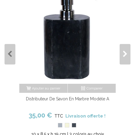
Ajouter au panier
Comparer
Distributeur De Savon En Marbre Modèle A
35,00 €
Livraison offerte !
TTC
Gris
Beige
Noir
10 x 8.5 x h 19 cm | 3 coloris au choix