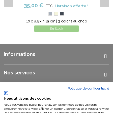
35,00 €
Livraison offerte !
TTC
Gris
Beige
Noir
10 x 8.5 x h 19 cm | 3 coloris au choix
| En Stock |
Informations
Nos services
Politique de confidentialité
Nos catégories
Nous utilisons des cookies
Nous pouvons les placer pour analyser les données de nos visiteurs,
Nous contacter
améliorer notre site Web, afficher un contenu personnalisé et vous faire vivre
une expérience inoubliable. Pour plus d'informations sur les cookies que