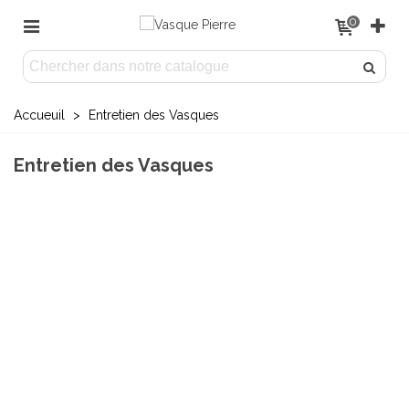
0
Accueuil
>
Entretien des Vasques
Entretien des Vasques
ENTRETIEN D'UNE
VASQUE EN PIERRE
Découvrez nos astuces simples et efficaces pour
nettoyer, entretenir et prendre soin de votre vasque