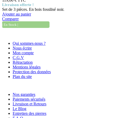
119,00 €
TTC
Livraison offerte !
Set de 3 pièces. En bois fossilisé noir.
Ajouter au panier
Comparer
| En Stock |
Informations
Qui sommes-nous ?
Nous écrire
Mon compte
C.G.V
Rétractation
Mentions légales
Protection des données
Plan du site
Nos services
Nos garanties
Paiements sécurisés
Livraison et Retours
Le Blog
Entretien des pierres