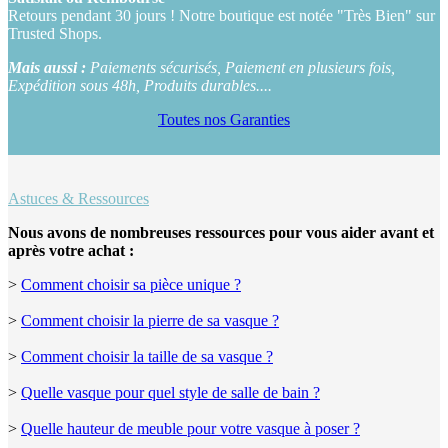
Retours pendant 30 jours ! Notre boutique est notée "Très Bien" sur
Trusted Shops.
Mais aussi :
Paiements sécurisés, Paiement en plusieurs fois,
Expédition sous 48h, Produits durables....
Toutes nos Garanties
Astuces & Ressources
Nous avons de nombreuses ressources pour vous aider avant et
après votre achat :
>
Comment choisir sa pièce unique ?
>
Comment choisir la pierre de sa vasque ?
>
Comment choisir la taille de sa vasque ?
>
Quelle vasque pour quel style de salle de bain ?
>
Quelle hauteur de meuble pour votre vasque à poser ?