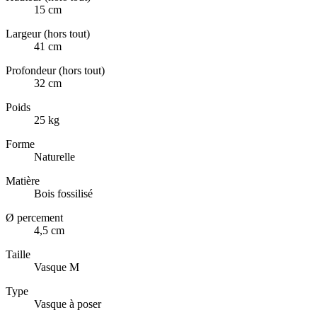
15 cm
Largeur (hors tout)
41 cm
Profondeur (hors tout)
32 cm
Poids
25 kg
Forme
Naturelle
Matière
Bois fossilisé
Ø percement
4,5 cm
Taille
Vasque M
Type
Vasque à poser