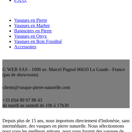
F.A.Q.
Nos catégories
Vasques en Pierre
Vasques en Marbre
Baignoires en Pierre
Vasques en Onyx
Vasques en Bois Fossilisé
Accessoires
Nous contacter
G WEB SAS - 1096 av. Marcel Pagnol 06610 La Gaude - France
(pas de showroom)
clients@vasque-pierre-naturelle.com
+33 (0)4 89 97 88 43
du mardi au samedi de 10h à 17h30
Qui sommes-nous ?
Depuis plus de 15 ans, nous importons directement d'Indonésie, sans
intermédiaire, des vasques en pierre naturelle. Nous sélectionnons
pour vous les meilleurs artisans, pour vous fournir des vasques de