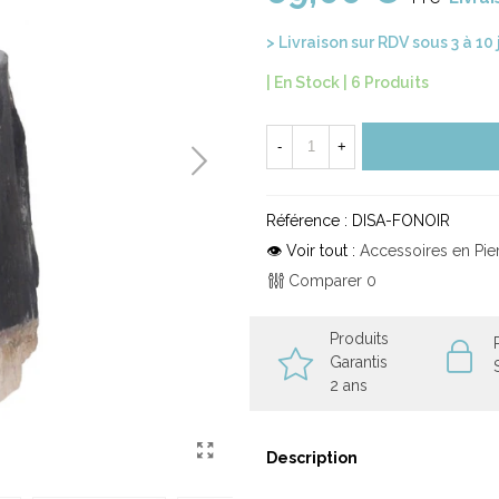
> Livraison sur RDV sous 3 à 10
| En Stock |
6 Produits
-
+
Référence :
DISA-FONOIR
👁 Voir tout :
Accessoires en Pie
Comparer
0
Produits
Garantis
2 ans
Description