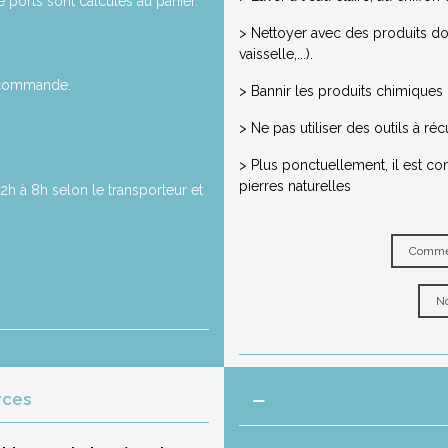
de ports sont calculés au panier.
> Nettoyer avec des produits dou
vaisselle,...).
a commande.
> Bannir les produits chimiques ou
> Ne pas utiliser des outils à réc
> Plus ponctuellement, il est co
pierres naturelles
2h à 8h selon le transporteur et
Commen
No
rces