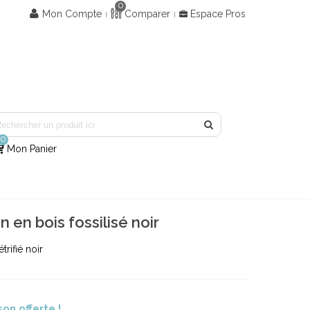
0
Mon Compte
Comparer
Espace Pros
0
Mon Panier
n en bois fossilisé noir
trifié noir
son offerte !