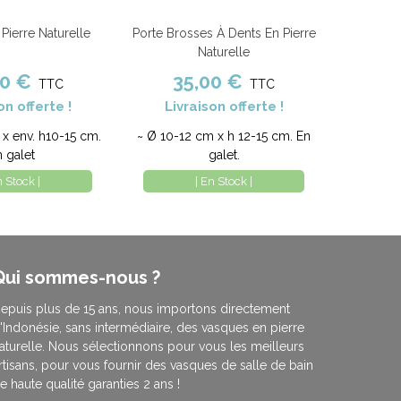
Pierre Naturelle
Porte Brosses À Dents En Pierre
nier
Comparer
Ajouter au panier
Comparer
Naturelle
00 €
35,00 €
TTC
TTC
on offerte !
Livraison offerte !
x env. h10-15 cm.
~ Ø 10-12 cm x h 12-15 cm. En
n galet
galet.
n Stock |
| En Stock |
Qui sommes-nous ?
epuis plus de 15 ans, nous importons directement
'Indonésie, sans intermédiaire, des vasques en pierre
aturelle. Nous sélectionnons pour vous les meilleurs
rtisans, pour vous fournir des vasques de salle de bain
e haute qualité garanties 2 ans !