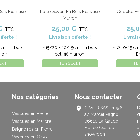
ois Fossilisé
Porte-Savon En Bois Fossilisé
Gobelet En 
Comparer
Ajouter au panier
Comparer
Ajouter au pa
r
Marron
€
25,00 €
25,
TTC
TTC
fferte !
Livraison offerte !
Livrais
cm. En bois
~15/20 x 10/15cm. En bois
~ Ø 10-15 cm 
noir.
pétrifié marron.
E
ck |
| En Stock |
| E
Nos catégories
Nous contacter
G WEB SAS - 1096
D
Vasques en Pierre
av. Marcel Pagnol
d
06610 La Gaude -
n
Vasques en Marbre
France (pas de
a
Baignoires en Pierre
showroom)
d
Vasques en Onyx