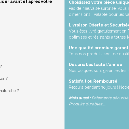
ider avant et après votre
Choisissez votre pièce uniqu
Pas de mauvaise surprise, vous 
dimensions ! Valable pour les v
Livraison Offerte et Sécurisé
Vous êtes livré gratuitement en
optimisés et résistants à toutes l
Une qualité premium garant
Tous nos produits sont de qualit
Des prix bas toute l'année
 ?
Nos vasques sont garanties les 
ser ?
Satisfait ou Remboursé
Retours pendant 30 jours ! Notre
aturelle ?
Mais aussi :
Paiements sécurisés,
Produits durables....