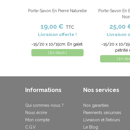
Porte-Savon En Pierre Naturelle
Porte-Savon En B
Ajouter au panier
Comparer
Ajouter au panier
Noi
19,00 €
25,00 
TTC
Livraison offerte !
Livraison o
~15/20 x 10/15cm. En galet.
~15/20 x 10/15
pétrifié 
| En Stock |
| En Sto
Informations
Nos services
Qui sommes-nous ?
Nos garanties
Nous écrire
Paiements sécurisés
Mon compte
Livraison et Retours
C.G.V
Le Blog