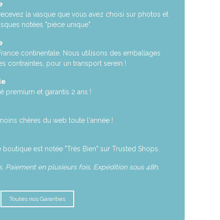
e
recevez la vasque que vous avez choisi sur photos et
asques notées "pièce unique".
e
 France continentale. Nous utilisons des emballages
es contraintes, pour un transport serein !
ie
é premium et garantis 2 ans !
moins chères du web toute l'année !
 boutique est notée "Très Bien" sur Trusted Shops.
 Paiement en plusieurs fois, Expédition sous 48h,
Toutes nos Garanties