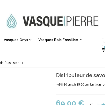
Vasques Onyx
Vasques Bois Fossilisé
is fossilisé noir
Distributeur de savo
En bois pé
~ Ø 8-10 cm x h 15-20 cm.
69,00 €
Livrai
TTC