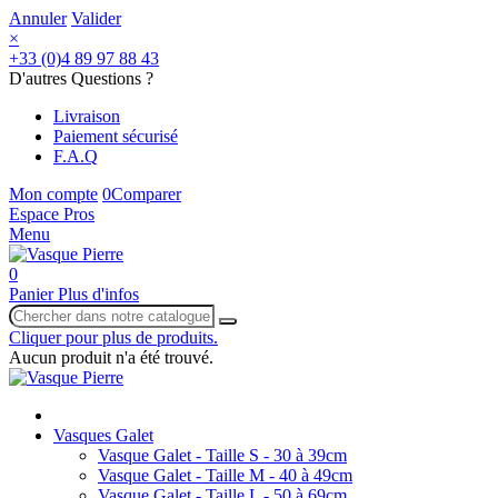
Annuler
Valider
×
+33 (0)4 89 97 88 43
D'autres Questions ?
Livraison
Paiement sécurisé
F.A.Q
Mon compte
0
Comparer
Espace Pros
Menu
0
Panier
Plus d'infos
Cliquer pour plus de produits.
Aucun produit n'a été trouvé.
Vasques Galet
Vasque Galet - Taille S - 30 à 39cm
Vasque Galet - Taille M - 40 à 49cm
Vasque Galet - Taille L - 50 à 69cm