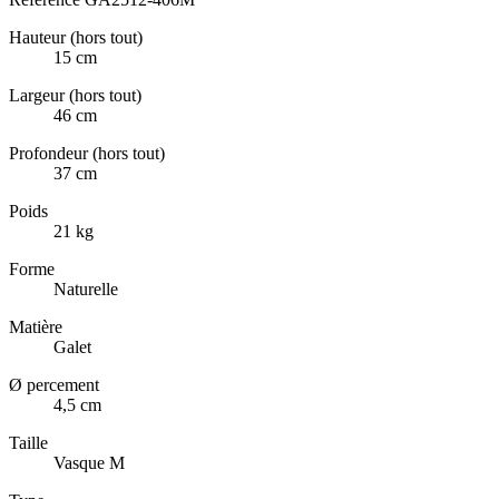
Hauteur (hors tout)
15 cm
Largeur (hors tout)
46 cm
Profondeur (hors tout)
37 cm
Poids
21 kg
Forme
Naturelle
Matière
Galet
Ø percement
4,5 cm
Taille
Vasque M