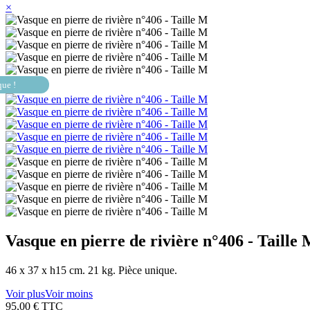
×
que !
Vasque en pierre de rivière n°406 - Taille
46 x 37 x h15 cm. 21 kg. Pièce unique.
Voir plus
Voir moins
95,00 €
TTC