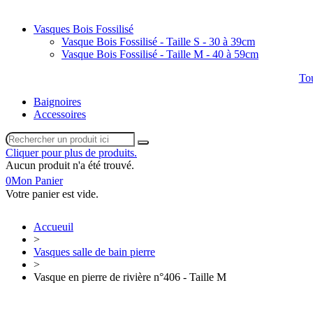
Vasques Bois Fossilisé
Vasque Bois Fossilisé - Taille S - 30 à 39cm
Vasque Bois Fossilisé - Taille M - 40 à 59cm
Tou
Baignoires
Accessoires
Cliquer pour plus de produits.
Aucun produit n'a été trouvé.
0
Mon Panier
Votre panier est vide.
Accueuil
>
Vasques salle de bain pierre
>
Vasque en pierre de rivière n°406 - Taille M