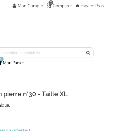
0
Mon Compte
Comparer
Espace Pros
0
Mon Panier
 pierre n°30 - Taille XL
nique.
aison offerte !