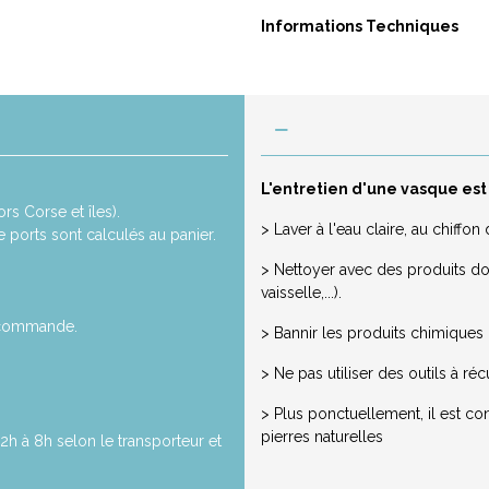
Informations Techniques
L'entretien d'une vasque est
rs Corse et îles).
> Laver à l'eau claire, au chiff
de ports sont calculés au panier.
> Nettoyer avec des produits dou
vaisselle,...).
a commande.
> Bannir les produits chimiques ou
> Ne pas utiliser des outils à réc
> Plus ponctuellement, il est co
pierres naturelles
2h à 8h selon le transporteur et