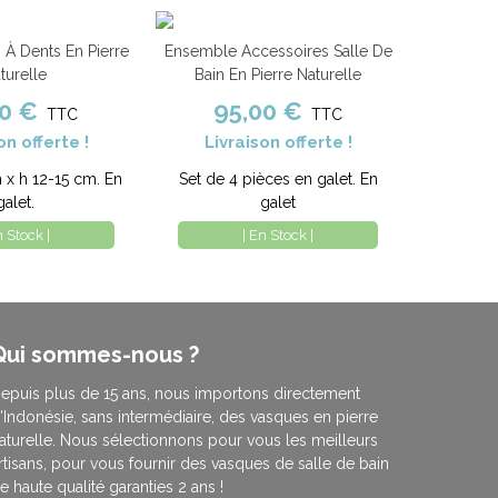
 À Dents En Pierre
Ensemble Accessoires Salle De
nier
Comparer
Ajouter au panier
Comparer
turelle
Bain En Pierre Naturelle
00 €
95,00 €
TTC
TTC
on offerte !
Livraison offerte !
 x h 12-15 cm. En
Set de 4 pièces en galet. En
galet.
galet
n Stock |
| En Stock |
Qui sommes-nous ?
epuis plus de 15 ans, nous importons directement
'Indonésie, sans intermédiaire, des vasques en pierre
aturelle. Nous sélectionnons pour vous les meilleurs
rtisans, pour vous fournir des vasques de salle de bain
e haute qualité garanties 2 ans !