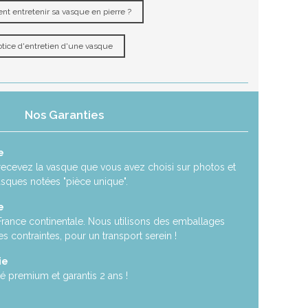
t entretenir sa vasque en pierre ?
tice d'entretien d'une vasque
Nos Garanties
e
recevez la vasque que vous avez choisi sur photos et
asques notées "pièce unique".
e
 France continentale. Nous utilisons des emballages
es contraintes, pour un transport serein !
ie
é premium et garantis 2 ans !