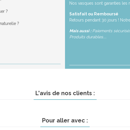
Nos vasques sont garanties les 
ser ?
Satisfait ou Remboursé
Retours pendant 30 jours ! Notre
aturelle ?
Mais aussi :
Paiements sécurisés,
Produits durables....
L'avis de nos clients :
Pour aller avec :