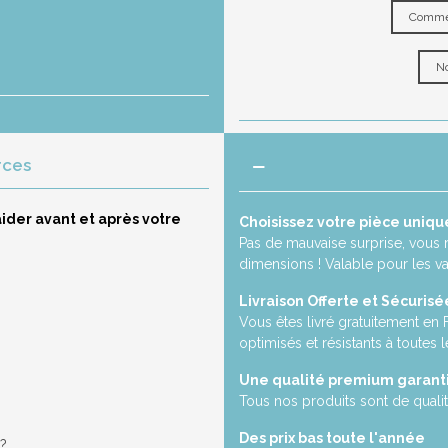
Commen
No
rces
ider avant et après votre
Choisissez votre pièce uniqu
Pas de mauvaise surprise, vous 
dimensions ! Valable pour les v
Livraison Offerte et Sécurisé
Vous êtes livré gratuitement en
optimisés et résistants à toutes l
Une qualité premium garant
Tous nos produits sont de qualit
Des prix bas toute l'année
 ?