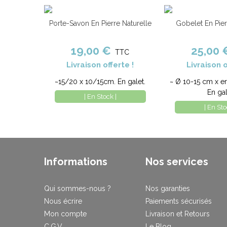
Porte-Savon En Pierre Naturelle
Gobelet En Pier
Ajouter au panier
Comparer
Ajouter au panier
19,00 €
25,00 
TTC
Livraison offerte !
Livraison o
~15/20 x 10/15cm. En galet.
~ Ø 10-15 cm x e
En gal
| En Stock |
| En Sto
Informations
Nos services
Qui sommes-nous ?
Nos garanties
Nous écrire
Paiements sécurisés
Mon compte
Livraison et Retours
C.G.V
Le Blog