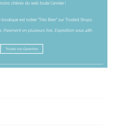
moins chères du web toute l'année !
 boutique est notée "Très Bien" sur Trusted Shops.
 Paiement en plusieurs fois, Expédition sous 48h,
Toutes nos Garanties