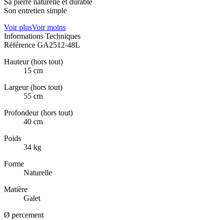
Sa pierre naturelle et durable
Son entretien simple
Voir plus
Voir moins
Informations Techniques
Référence
GA2512-48L
Hauteur (hors tout)
15 cm
Largeur (hors tout)
55 cm
Profondeur (hors tout)
40 cm
Poids
34 kg
Forme
Naturelle
Matière
Galet
Ø percement