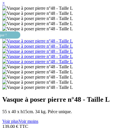
×
que !
Vasque à poser pierre n°48 - Taille L
55 x 40 x h15cm. 34 kg. Pièce unique.
Voir plus
Voir moins
139,00 €
TTC