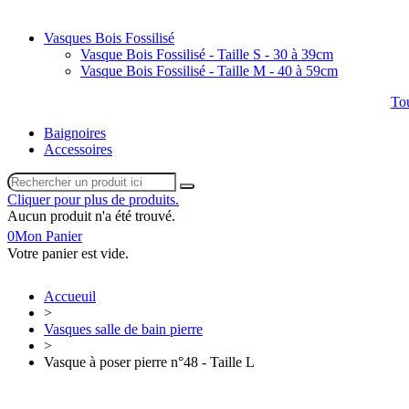
Vasques Bois Fossilisé
Vasque Bois Fossilisé - Taille S - 30 à 39cm
Vasque Bois Fossilisé - Taille M - 40 à 59cm
Tou
Baignoires
Accessoires
Cliquer pour plus de produits.
Aucun produit n'a été trouvé.
0
Mon Panier
Votre panier est vide.
Accueuil
>
Vasques salle de bain pierre
>
Vasque à poser pierre n°48 - Taille L