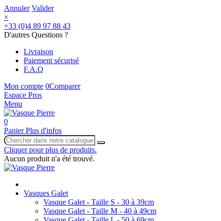
Annuler
Valider
×
+33 (0)4 89 97 88 43
D'autres Questions ?
Livraison
Paiement sécurisé
F.A.Q
Mon compte
0
Comparer
Espace Pros
Menu
0
Panier
Plus d'infos
Cliquer pour plus de produits.
Aucun produit n'a été trouvé.
Vasques Galet
Vasque Galet - Taille S - 30 à 39cm
Vasque Galet - Taille M - 40 à 49cm
Vasque Galet - Taille L - 50 à 69cm