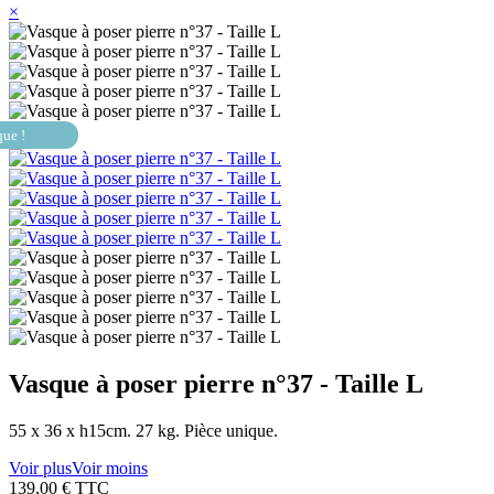
×
que !
Vasque à poser pierre n°37 - Taille L
55 x 36 x h15cm. 27 kg. Pièce unique.
Voir plus
Voir moins
139,00 €
TTC