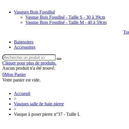
Vasques Bois Fossilisé
Vasque Bois Fossilisé - Taille S - 30 à 39cm
Vasque Bois Fossilisé - Taille M - 40 à 59cm
Tou
Baignoires
Accessoires
Cliquer pour plus de produits.
Aucun produit n'a été trouvé.
0
Mon Panier
Votre panier est vide.
Accueuil
>
Vasques salle de bain pierre
>
Vasque à poser pierre n°37 - Taille L