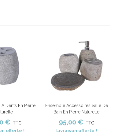
 À Dents En Pierre
Ensemble Accessoires Salle De
nier
Comparer
Ajouter au panier
Comparer
turelle
Bain En Pierre Naturelle
00 €
95,00 €
TTC
TTC
on offerte !
Livraison offerte !