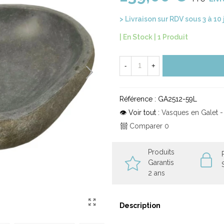
> Livraison sur RDV sous 3 à 10
| En Stock |
1 Produit
-
+
Référence :
GA2512-59L
👁 Voir tout :
Vasques en Galet - 
Comparer
0
Produits
Garantis
2 ans
Description