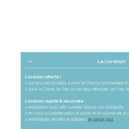
La Livraison
Livraison offerte !
> sur tous les produits à livrer en France continentale (ho
> pour la Corse, les îles ou les pays étranger, les frais 
Livraison rapide & sécurisée :
> expédition sous 48h ouvrées depuis nos entrepôts
> en colis ou palette selon le poids et le volume de l
> emballages étudiés et adaptés (
en savoir plus
)