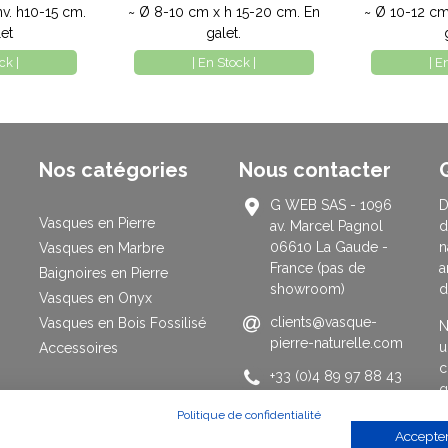
nv. h10-15 cm.
~ Ø 8-10 cm x h 15-20 cm. En
~ Ø 10-12 cm
et
galet.
ck |
| En Stock |
| E
Nos catégories
Nous contacter
G WEB SAS - 1096
D
Vasques en Pierre
av. Marcel Pagnol
d
06610 La Gaude -
n
Vasques en Marbre
France (pas de
a
Baignoires en Pierre
showroom)
d
Vasques en Onyx
clients@vasque-
Vasques en Bois Fossilisé
N
pierre-naturelle.com
u
Accessoires
c
+33 (0)4 89 97 88 43
g
du mardi au samedi
Politique de confidentialité
de 10h à 17h30
>
Accepter