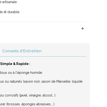
 artisanale.
te et durable.
Conseils d'Entretien
 Simple & Rapide :
on doux ou à l'éponge humide.
x ou naturels (savon noir, savon de Marseille, liquide
 corrosifs (javel, vinaigre, alcool...).
urer (brosses, éponges abrasives,...).