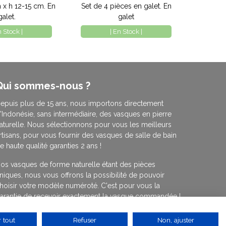
 x h 12-15 cm. En
Set de 4 pièces en galet. En
galet.
galet
n Stock |
| En Stock |
Qui sommes-nous ?
epuis plus de 15 ans, nous importons directement
'Indonésie, sans intermédiaire, des vasques en pierre
aturelle. Nous sélectionnons pour vous les meilleurs
rtisans, pour vous fournir des vasques de salle de bain
e haute qualité garanties 2 ans !
os vasques de forme naturelle étant des pièces
niques, nous vous offrons la possibilité de pouvoir
hoisir votre modèle numéroté. C'est pour vous la
arantie de recevoir exactement la vasque commandée !
 En savoir plus
 tout
Refuser
Non, ajuster