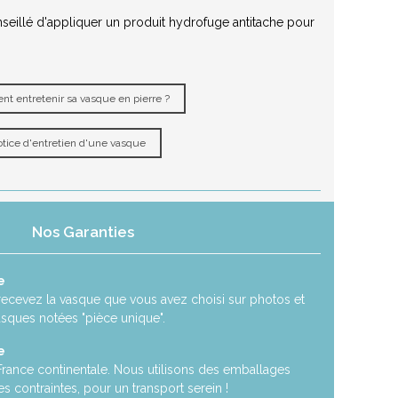
nseillé d'appliquer un produit hydrofuge antitache pour
t entretenir sa vasque en pierre ?
tice d'entretien d'une vasque
Nos Garanties
e
recevez la vasque que vous avez choisi sur photos et
asques notées "pièce unique".
e
 France continentale. Nous utilisons des emballages
es contraintes, pour un transport serein !