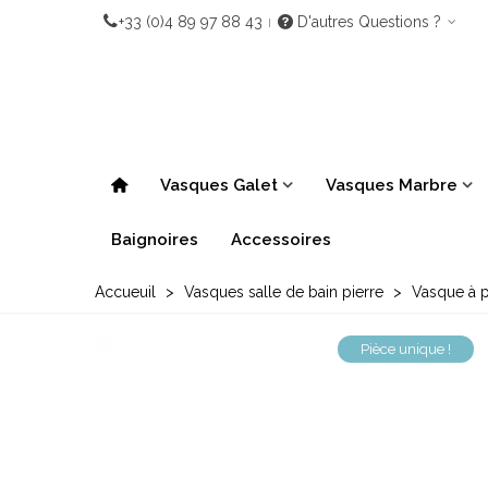
+33 (0)4 89 97 88 43
D'autres Questions ?
Vasques Galet
Vasques Marbre
Baignoires
Accessoires
Accueuil
>
Vasques salle de bain pierre
>
Vasque à po
Pièce unique !