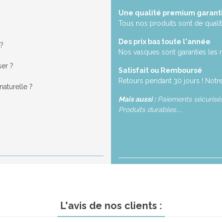
Une qualité premium garant
Tous nos produits sont de qualit
Des prix bas toute l'année
 ?
Nos vasques sont garanties les 
ser ?
Satisfait ou Remboursé
Retours pendant 30 jours ! Notre
aturelle ?
Mais aussi :
Paiements sécurisés,
Produits durables....
L'avis de nos clients :