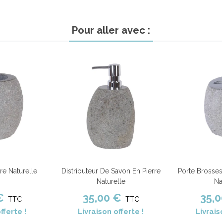
Pour aller avec :
re Naturelle
Distributeur De Savon En Pierre
Porte Brosses
Comparer
Ajouter au panier
Comparer
Ajouter au pa
Naturelle
Na
€
35,00 €
35,
TTC
TTC
fferte !
Livraison offerte !
Livrais