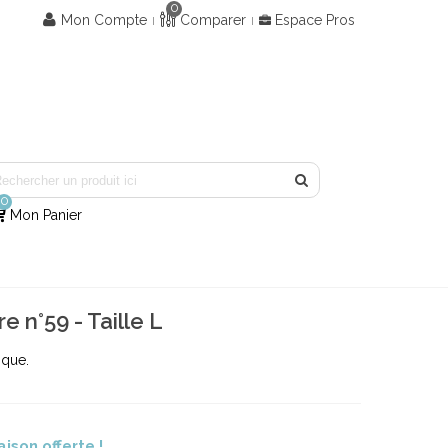
0
Mon Compte
Comparer
Espace Pros
0
Mon Panier
e n°59 - Taille L
ique.
aison offerte !