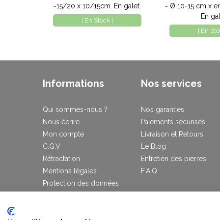
~15/20 x 10/15cm. En galet.
~ Ø 10-15 cm x e
En gal
| En Stock |
| En Sto
Informations
Nos services
Qui sommes-nous ?
Nos garanties
Nous écrire
Paiements sécurisés
Mon compte
Livraison et Retours
C.G.V
Le Blog
Rétractation
Entretien des pierres
Mentions légales
F.A.Q.
Protection des données
Plan du site