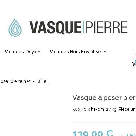
Vasques Onyx
Vasques Bois Fossilisé
ser pierre n°59 - Taille L
Vasque à poser pierr
55 x 40 x h15cm. 27 kg. Pièce un
139,00 €
Livr
TTC