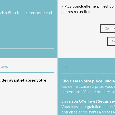
> Plus ponctuellement, il est co
pierres naturelles
2h à 8h selon le transporteur et
Commen
No
rces
ider avant et après votre
Choisissez votre pièce uniqu
Pas de mauvaise surprise, vous 
dimensions ! Valable pour les v
Livraison Offerte et Sécurisé
Vous êtes livré gratuitement en
optimisés et résistants à toutes l