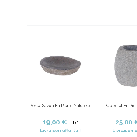
Porte-Savon En Pierre Naturelle
Gobelet En Pier
Ajouter au panier
Comparer
Ajouter au panier
19,00 €
25,00 
TTC
Livraison offerte !
Livraison o