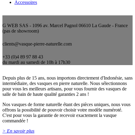
Accessoires
Nous contacter
G WEB SAS - 1096 av. Marcel Pagnol 06610 La Gaude - France
(pas de showroom)
clients@vasque-pierre-naturelle.com
+33 (0)4 89 97 88 43
du mardi au samedi de 10h à 17h30
Qui sommes-nous ?
Depuis plus de 15 ans, nous importons directement d'Indonésie, sans
intermédiaire, des vasques en pierre naturelle. Nous sélectionnons
pour vous les meilleurs artisans, pour vous fournir des vasques de
salle de bain de haute qualité garanties 2 ans !
Nos vasques de forme naturelle étant des pièces uniques, nous vous
offrons la possibilité de pouvoir choisir votre modèle numéroté.
C'est pour vous la garantie de recevoir exactement la vasque
commandée !
> En savoir plus