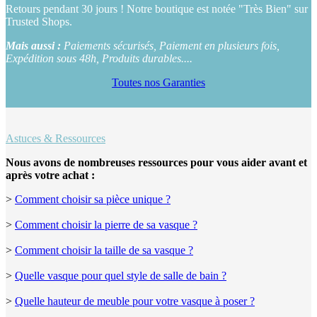
Retours pendant 30 jours ! Notre boutique est notée "Très Bien" sur
Trusted Shops.
Mais aussi :
Paiements sécurisés, Paiement en plusieurs fois,
Expédition sous 48h, Produits durables....
Toutes nos Garanties
Astuces & Ressources
Nous avons de nombreuses ressources pour vous aider avant et
après votre achat :
>
Comment choisir sa pièce unique ?
>
Comment choisir la pierre de sa vasque ?
>
Comment choisir la taille de sa vasque ?
>
Quelle vasque pour quel style de salle de bain ?
>
Quelle hauteur de meuble pour votre vasque à poser ?