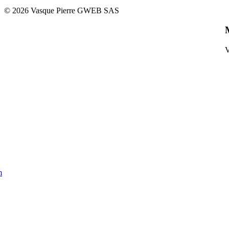
©
2026 Vasque Pierre GWEB SAS
V
m