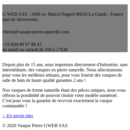
Nous contacter
G WEB SAS - 1096 av. Marcel Pagnol 06610 La Gaude - France
(pas de showroom)
clients@vasque-pierre-naturelle.com
+33 (0)4 89 97 88 43
du mardi au samedi de 10h à 17h30
Qui sommes-nous ?
Depuis plus de 15 ans, nous importons directement d'Indonésie, sans
intermédiaire, des vasques en pierre naturelle. Nous sélectionnons
pour vous les meilleurs artisans, pour vous fournir des vasques de
salle de bain de haute qualité garanties 2 ans !
Nos vasques de forme naturelle étant des pièces uniques, nous vous
offrons la possibilité de pouvoir choisir votre modèle numéroté.
C'est pour vous la garantie de recevoir exactement la vasque
commandée !
> En savoir plus
©
2026 Vasque Pierre GWEB SAS