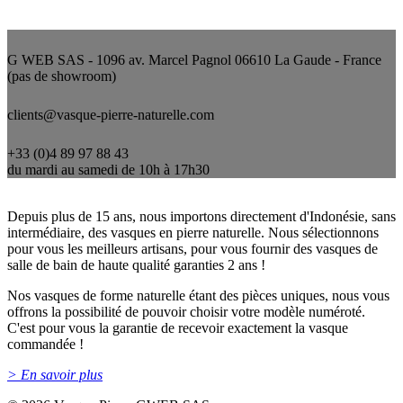
Nous contacter
G WEB SAS - 1096 av. Marcel Pagnol 06610 La Gaude - France
(pas de showroom)
clients@vasque-pierre-naturelle.com
+33 (0)4 89 97 88 43
du mardi au samedi de 10h à 17h30
Qui sommes-nous ?
Depuis plus de 15 ans, nous importons directement d'Indonésie, sans
intermédiaire, des vasques en pierre naturelle. Nous sélectionnons
pour vous les meilleurs artisans, pour vous fournir des vasques de
salle de bain de haute qualité garanties 2 ans !
Nos vasques de forme naturelle étant des pièces uniques, nous vous
offrons la possibilité de pouvoir choisir votre modèle numéroté.
C'est pour vous la garantie de recevoir exactement la vasque
commandée !
> En savoir plus