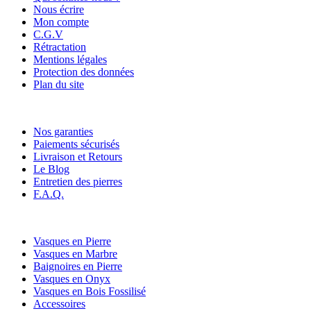
Nous écrire
Mon compte
C.G.V
Rétractation
Mentions légales
Protection des données
Plan du site
Nos services
Nos garanties
Paiements sécurisés
Livraison et Retours
Le Blog
Entretien des pierres
F.A.Q.
Nos catégories
Vasques en Pierre
Vasques en Marbre
Baignoires en Pierre
Vasques en Onyx
Vasques en Bois Fossilisé
Accessoires