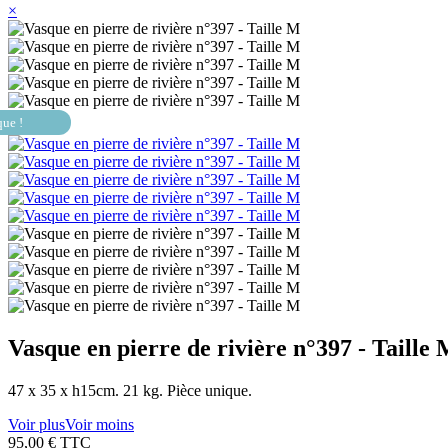
×
que !
Vasque en pierre de rivière n°397 - Taille
47 x 35 x h15cm. 21 kg. Pièce unique.
Voir plus
Voir moins
95,00 €
TTC