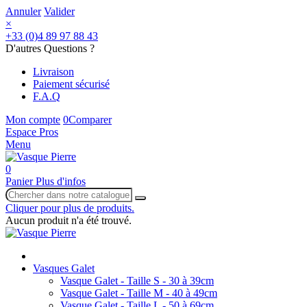
Annuler
Valider
×
+33 (0)4 89 97 88 43
D'autres Questions ?
Livraison
Paiement sécurisé
F.A.Q
Mon compte
0
Comparer
Espace Pros
Menu
0
Panier
Plus d'infos
Cliquer pour plus de produits.
Aucun produit n'a été trouvé.
Vasques Galet
Vasque Galet - Taille S - 30 à 39cm
Vasque Galet - Taille M - 40 à 49cm
Vasque Galet - Taille L - 50 à 69cm