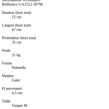
Référence
GA2512-397M
Hauteur (hors tout)
15 cm
Largeur (hors tout)
47 cm
Profondeur (hors tout)
35 cm
Poids
21 kg
Forme
Naturelle
Matière
Galet
Ø percement
4,5 cm
Taille
Vasque M