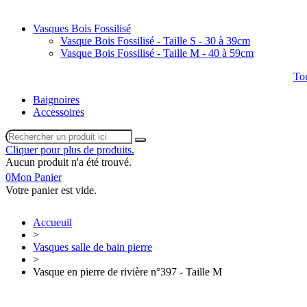
Vasques Bois Fossilisé
Vasque Bois Fossilisé - Taille S - 30 à 39cm
Vasque Bois Fossilisé - Taille M - 40 à 59cm
Tou
Baignoires
Accessoires
Cliquer pour plus de produits.
Aucun produit n'a été trouvé.
0
Mon Panier
Votre panier est vide.
Accueuil
>
Vasques salle de bain pierre
>
Vasque en pierre de rivière n°397 - Taille M