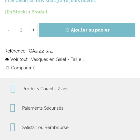
> Livraison sur RDV sous 3 à 10 jours ouvrés
| En Stock |
1 Produit
-
+
Ajouter au panier
Référence :
GA2512-35L
👁 Voir tout :
Vasques en Galet - Taille L
Comparer
0
Produits Garantis 2 ans
Paiements Sécurisés
Satisfait ou Remboursé