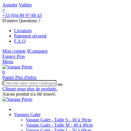
Annuler
Valider
×
+33 (0)4 89 97 88 43
D'autres Questions ?
Livraison
Paiement sécurisé
F.A.Q
Mon compte
0
Comparer
Espace Pros
Menu
0
Panier
Plus d'infos
Cliquer pour plus de produits.
Aucun produit n'a été trouvé.
Vasques Galet
Vasque Galet - Taille S - 30 à 39cm
Vasque Galet - Taille M - 40 à 49cm
Vasque Galet - Taille L - 50 à 69cm