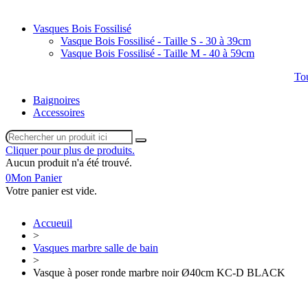
Vasques Bois Fossilisé
Vasque Bois Fossilisé - Taille S - 30 à 39cm
Vasque Bois Fossilisé - Taille M - 40 à 59cm
Tou
Baignoires
Accessoires
Cliquer pour plus de produits.
Aucun produit n'a été trouvé.
0
Mon Panier
Votre panier est vide.
Accueuil
>
Vasques marbre salle de bain
>
Vasque à poser ronde marbre noir Ø40cm KC-D BLACK