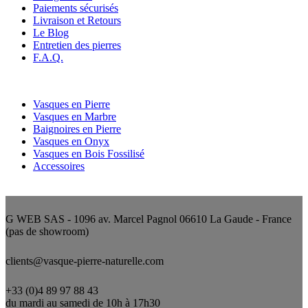
Paiements sécurisés
Livraison et Retours
Le Blog
Entretien des pierres
F.A.Q.
Nos catégories
Vasques en Pierre
Vasques en Marbre
Baignoires en Pierre
Vasques en Onyx
Vasques en Bois Fossilisé
Accessoires
Nous contacter
G WEB SAS - 1096 av. Marcel Pagnol 06610 La Gaude - France
(pas de showroom)
clients@vasque-pierre-naturelle.com
+33 (0)4 89 97 88 43
du mardi au samedi de 10h à 17h30