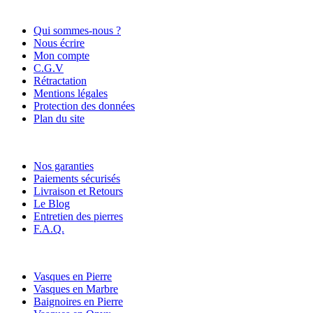
Informations
Qui sommes-nous ?
Nous écrire
Mon compte
C.G.V
Rétractation
Mentions légales
Protection des données
Plan du site
Nos services
Nos garanties
Paiements sécurisés
Livraison et Retours
Le Blog
Entretien des pierres
F.A.Q.
Nos catégories
Vasques en Pierre
Vasques en Marbre
Baignoires en Pierre