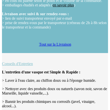
> en colis ou palette selon le poids et le volume de la commande.
> emballages étudiés et adaptés (
en savoir plus
)
Livraison avec suivi & sur rendez-vous :
> lien de suivi transporteur envoyé par e-mail
> prise de rendez-vous par le transporteur (créneau de 2h à 8h selon
le transporteur et la commande)
Tout sur la Livraison
Conseils d'Entretien
L'entretien d'une vasque est Simple & Rapide :
> Laver à l'eau claire, au chiffon doux ou à l'éponge humide.
> Nettoyer avec des produits doux ou naturels (savon noir, savon de
Marseille, liquide vaisselle,...).
> Bannir les produits chimiques ou corrosifs (javel, vinaigre,
alcool...).