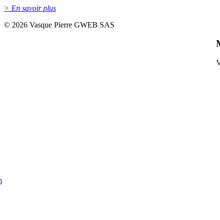
> En savoir plus
©
2026 Vasque Pierre GWEB SAS
V
m