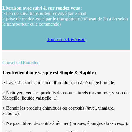
Livraison avec suivi & sur rendez-vous :
> lien de suivi transporteur envoyé par e-mail
> prise de rendez-vous par le transporteur (créneau de 2h à 8h selon
le transporteur et la commande)
Tout sur la Livraison
Conseils d'Entretien
L'entretien d'une vasque est Simple & Rapide :
> Laver à l'eau claire, au chiffon doux ou à l'éponge humide.
> Nettoyer avec des produits doux ou naturels (savon noir, savon de
Marseille, liquide vaisselle,...).
> Bannir les produits chimiques ou corrosifs (javel, vinaigre,
alcool...).
> Ne pas utiliser des outils à récurer (brosses, éponges abrasives,...).