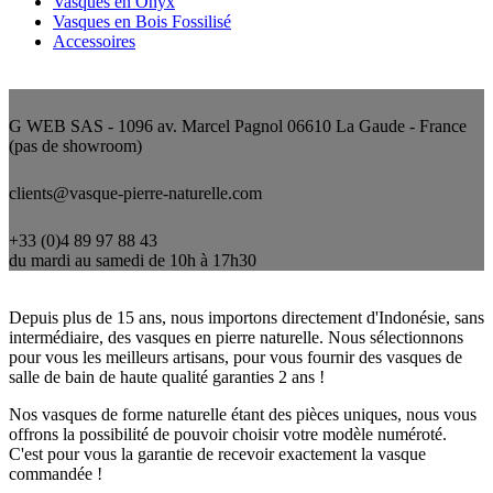
Vasques en Onyx
Vasques en Bois Fossilisé
Accessoires
Nous contacter
G WEB SAS - 1096 av. Marcel Pagnol 06610 La Gaude - France
(pas de showroom)
clients@vasque-pierre-naturelle.com
+33 (0)4 89 97 88 43
du mardi au samedi de 10h à 17h30
Qui sommes-nous ?
Depuis plus de 15 ans, nous importons directement d'Indonésie, sans
intermédiaire, des vasques en pierre naturelle. Nous sélectionnons
pour vous les meilleurs artisans, pour vous fournir des vasques de
salle de bain de haute qualité garanties 2 ans !
Nos vasques de forme naturelle étant des pièces uniques, nous vous
offrons la possibilité de pouvoir choisir votre modèle numéroté.
C'est pour vous la garantie de recevoir exactement la vasque
commandée !