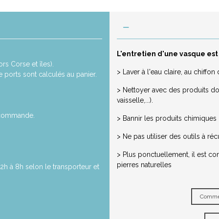
L'entretien d'une vasque est
rs Corse et îles).
> Laver à l'eau claire, au chiff
de ports sont calculés au panier.
> Nettoyer avec des produits dou
vaisselle,...).
a commande.
> Bannir les produits chimiques ou
> Ne pas utiliser des outils à réc
> Plus ponctuellement, il est co
pierres naturelles
2h à 8h selon le transporteur et
Commen