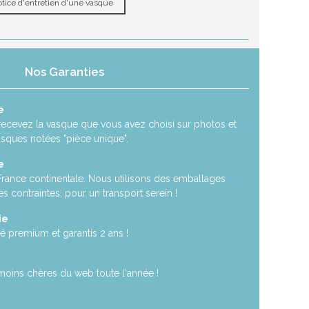
tice d'entretien d'une vasque
Nos Garanties
e
recevez la vasque que vous avez choisi sur photos et
asques notées "pièce unique".
e
 France continentale. Nous utilisons des emballages
es contraintes, pour un transport serein !
ie
é premium et garantis 2 ans !
moins chères du web toute l'année !