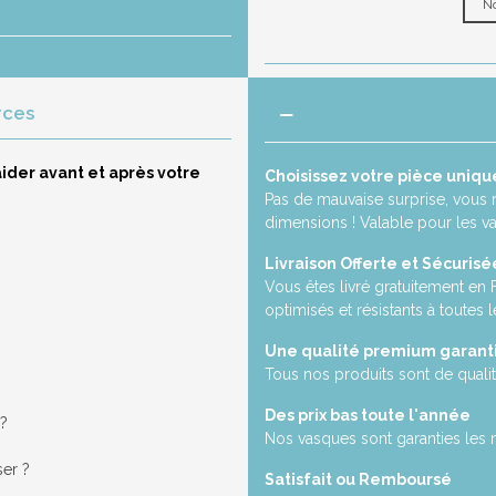
No
rces
ider avant et après votre
Choisissez votre pièce uniqu
Pas de mauvaise surprise, vous 
dimensions ! Valable pour les v
Livraison Offerte et Sécurisé
Vous êtes livré gratuitement en
optimisés et résistants à toutes l
Une qualité premium garant
Tous nos produits sont de qualit
Des prix bas toute l'année
 ?
Nos vasques sont garanties les 
ser ?
Satisfait ou Remboursé