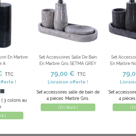
avon En Marbre
Set Accessoires Salle De Bain
Set Accessoi
Comparer
Ajouter au panier
Comparer
Ajouter au pa
e A
En Marbre Gris SETMA GREY
En Marbre N
€
79,00 €
79,
TTC
TTC
fferte !
Livraison offerte !
Livrais
ige
Noir
Set accessoires salle de bain de
Set accessoir
4 pièces. Marbre Gris.
4 pièces
 | 3 coloris au
x
| En Stock |
| E
ck |