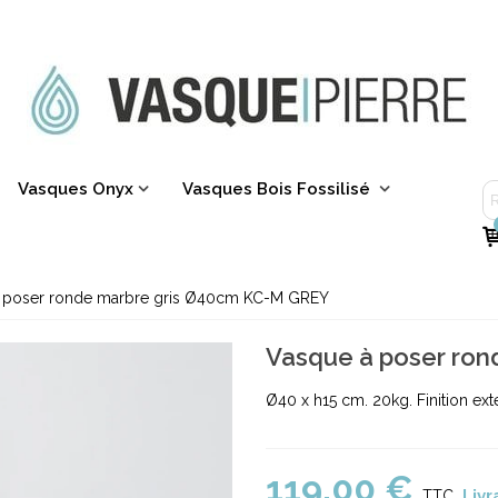
Vasques Onyx
Vasques Bois Fossilisé
 poser ronde marbre gris Ø40cm KC-M GREY
Vasque à poser ro
Ø40 x h15 cm. 20kg. Finition exté
119,00 €
Livr
TTC