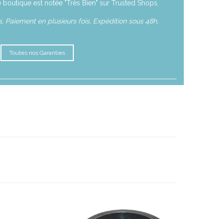
 boutique est notée "Très Bien" sur Trusted Shops.
 Paiement en plusieurs fois, Expédition sous 48h,
Toutes nos Garanties