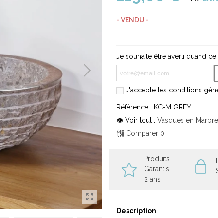
- VENDU -
Je souhaite être averti quand ce
J'accepte les conditions génér
Référence :
KC-M GREY
👁 Voir tout :
Vasques en Marbr
Comparer
0
Produits
Garantis
2 ans
Description