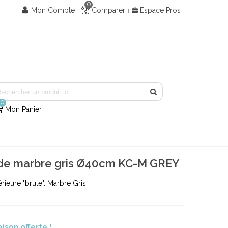
0
Mon Compte
Comparer
Espace Pros
0
Mon Panier
nde marbre gris Ø40cm KC-M GREY
rieure "brute". Marbre Gris.
aison offerte !