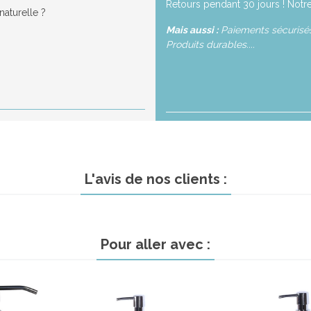
Retours pendant 30 jours ! Notre
aturelle ?
Mais aussi :
Paiements sécurisés,
Produits durables....
L'avis de nos clients :
Pour aller avec :