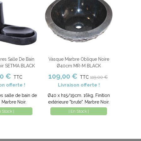
res Salle De Bain
Vasque Marbre Oblique Noire
nier
Comparer
Ajouter au panier
Comparer
oir SETMA BLACK
Ø40cm MR-M BLACK
00 €
109,00 €
TTC
TTC
119,00 €
on offerte !
Livraison offerte !
es salle de bain de
Ø40 x h15/19cm. 16kg. Finition
. Marbre Noir.
extérieure "brute". Marbre Noir.
n Stock |
| En Stock |