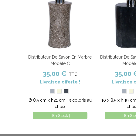
Distributeur De Savon En Marbre
Distributeur De S
Ajouter au panier
Comparer
Ajouter au panier
Modèle C
Modèl
35,00 €
35,00 
TTC
Livraison offerte !
Livraison o
Gris
Beige
Noir
Gris
Be
Ø 8.5 cm x h21 cm | 3 coloris au
10 x 8.5 x h 19 cm
choix
choi
| En Stock |
| En Sto