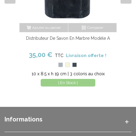
Ajouter au panier
Comparer
Distributeur De Savon En Marbre Modèle A
35,00 €
Livraison offerte !
TTC
Gris
Beige
Noir
10 x 8.5 x h 19 cm | 3 coloris au choix
| En Stock |
Informations