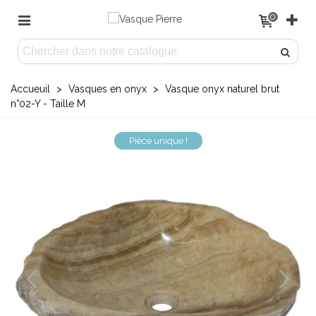
0
Accueuil
>
Vasques en onyx
>
Vasque onyx naturel brut
n°02-Y - Taille M
Pièce unique !