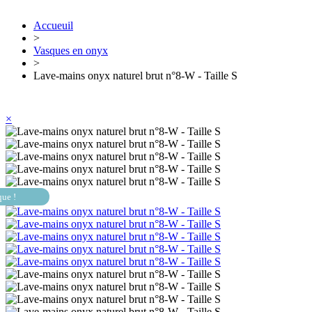
Accueuil
>
Vasques en onyx
>
Lave-mains onyx naturel brut n°8-W - Taille S
×
que !