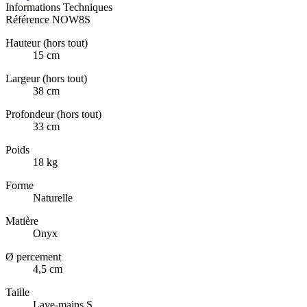
Informations Techniques
Référence
NOW8S
Hauteur (hors tout)
15 cm
Largeur (hors tout)
38 cm
Profondeur (hors tout)
33 cm
Poids
18 kg
Forme
Naturelle
Matière
Onyx
Ø percement
4,5 cm
Taille
Lave-mains S