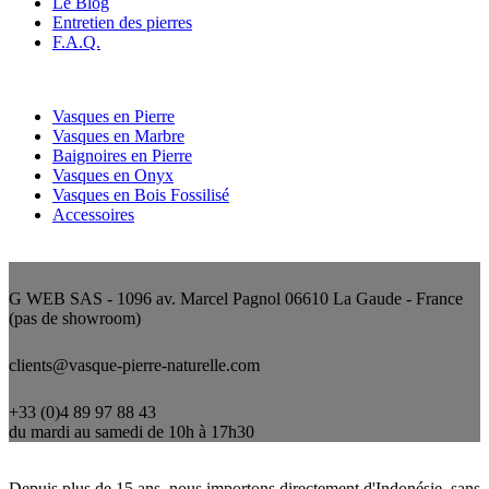
Le Blog
Entretien des pierres
F.A.Q.
Nos catégories
Vasques en Pierre
Vasques en Marbre
Baignoires en Pierre
Vasques en Onyx
Vasques en Bois Fossilisé
Accessoires
Nous contacter
G WEB SAS - 1096 av. Marcel Pagnol 06610 La Gaude - France
(pas de showroom)
clients@vasque-pierre-naturelle.com
+33 (0)4 89 97 88 43
du mardi au samedi de 10h à 17h30
Qui sommes-nous ?
Depuis plus de 15 ans, nous importons directement d'Indonésie, sans