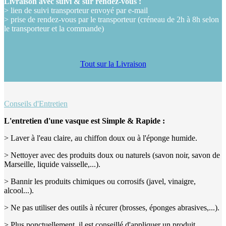
Livraison avec suivi & sur rendez-vous :
> lien de suivi transporteur envoyé par e-mail
> prise de rendez-vous par le transporteur (créneau de 2h à 8h selon
le transporteur et la commande)
Tout sur la Livraison
Conseils d'Entretien
L'entretien d'une vasque est Simple & Rapide :
> Laver à l'eau claire, au chiffon doux ou à l'éponge humide.
> Nettoyer avec des produits doux ou naturels (savon noir, savon de
Marseille, liquide vaisselle,...).
> Bannir les produits chimiques ou corrosifs (javel, vinaigre,
alcool...).
> Ne pas utiliser des outils à récurer (brosses, éponges abrasives,...).
> Plus ponctuellement, il est conseillé d'appliquer un produit