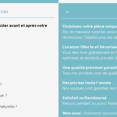
rces
ider avant et après votre
Choisissez votre pièce uniqu
Pas de mauvaise surprise, vous 
dimensions ! Valable pour les v
Livraison Offerte et Sécurisé
Vous êtes livré gratuitement en
optimisés et résistants à toutes l
Une qualité premium garant
Tous nos produits sont de qualit
Des prix bas toute l'année
 ?
Nos vasques sont garanties les 
ser ?
Satisfait ou Remboursé
Retours pendant 30 jours ! Notre
aturelle ?
Mais aussi :
Paiements sécurisés,