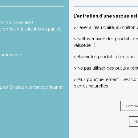
L'entretien d'une vasque est
rs Corse et îles).
> Laver à l'eau claire, au chiff
de ports sont calculés au panier.
> Nettoyer avec des produits dou
vaisselle,...).
a commande.
> Bannir les produits chimiques ou
> Ne pas utiliser des outils à réc
> Plus ponctuellement, il est co
pierres naturelles
2h à 8h selon le transporteur et
Commen
No