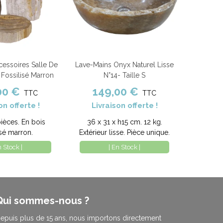
essoires Salle De
Lave-Mains Onyx Naturel Lisse
nier
Comparer
Ajouter au panier
Comparer
 Fossilisé Marron
N°14- Taille S
00 €
149,00 €
TTC
TTC
on offerte !
Livraison offerte !
pièces. En bois
36 x 31 x h15 cm. 12 kg.
isé marron.
Extérieur lisse. Pièce unique.
n Stock |
| En Stock |
Qui sommes-nous ?
epuis plus de 15 ans, nous importons directement