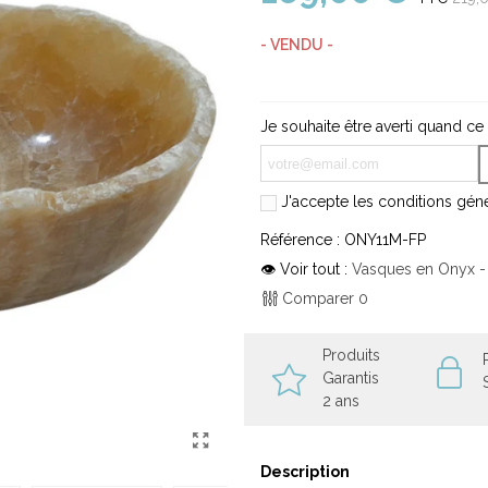
- VENDU -
Je souhaite être averti quand ce
J'accepte les conditions génér
Référence :
ONY11M-FP
👁 Voir tout :
Vasques en Onyx - 
Comparer
0
Produits
Garantis
2 ans
Description