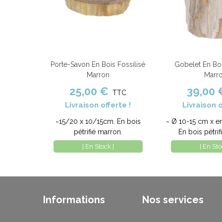
Porte-Savon En Bois Fossilisé
Gobelet En Boi
Ajouter au panier
Comparer
Ajouter au panier
Marron
Marr
25,00 €
39,00 
TTC
Livraison offerte !
Livraison o
~15/20 x 10/15cm. En bois
~ Ø 10-15 cm x e
pétrifié marron.
En bois pétrif
| En Stock |
| En Sto
Informations
Nos services