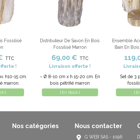
s Fossilisé
Distributeur De Savon En Bois
Ensemble Acc
Comparer
Ajouter au panier
Comparer
Ajouter au pa
on
Fossilisé Marron
Bain En Bois
€
69,00 €
119,
TTC
TTC
fferte !
Livraison offerte !
Livrais
nv. h10-15 cm.
~ Ø 8-10 cm x h 15-20 cm. En
Set de 3 
ié marron.
bois pétrifié marron
fossil
ck |
| En Stock |
| E
Nos catégories
Nous contacter
G WEB SAS - 1096
D