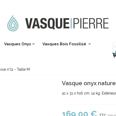
Vasques Onyx
Vasques Bois Fossilisé
sse n°11 - Taille M
Vasque onyx naturel l
41 x 31 x h16 cm. 14 kg. Extérieur
169,00 €
TTC
219,