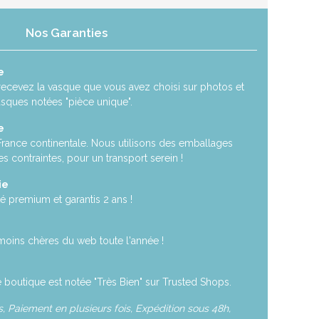
Nos Garanties
e
recevez la vasque que vous avez choisi sur photos et
asques notées "pièce unique".
e
 France continentale. Nous utilisons des emballages
es contraintes, pour un transport serein !
ie
é premium et garantis 2 ans !
moins chères du web toute l'année !
 boutique est notée "Très Bien" sur Trusted Shops.
 Paiement en plusieurs fois, Expédition sous 48h,