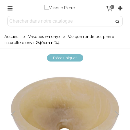
0
Accueuil
>
Vasques en onyx
>
Vasque ronde bol pierre
naturelle d'onyx Ø40cm n°04
Pièce unique !