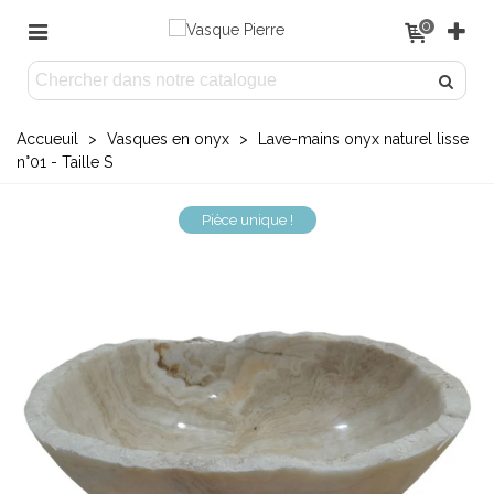
0
Accueuil
>
Vasques en onyx
>
Lave-mains onyx naturel lisse
n°01 - Taille S
Pièce unique !