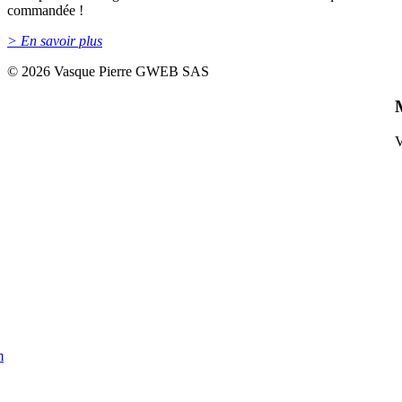
commandée !
> En savoir plus
©
2026 Vasque Pierre GWEB SAS
V
m