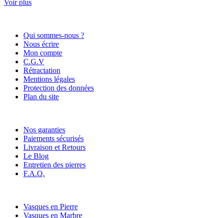
Voir plus
Informations
Qui sommes-nous ?
Nous écrire
Mon compte
C.G.V
Rétractation
Mentions légales
Protection des données
Plan du site
Nos services
Nos garanties
Paiements sécurisés
Livraison et Retours
Le Blog
Entretien des pierres
F.A.Q.
Nos catégories
Vasques en Pierre
Vasques en Marbre