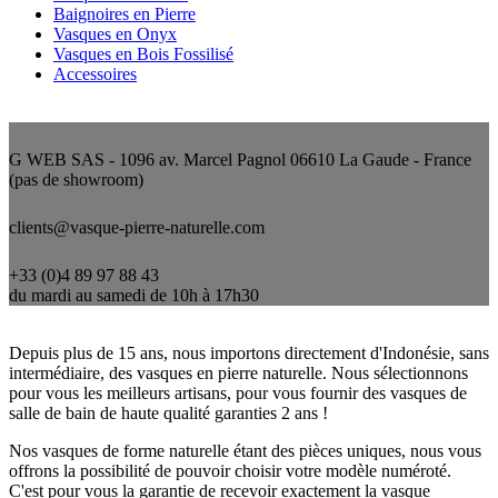
Baignoires en Pierre
Vasques en Onyx
Vasques en Bois Fossilisé
Accessoires
Nous contacter
G WEB SAS - 1096 av. Marcel Pagnol 06610 La Gaude - France
(pas de showroom)
clients@vasque-pierre-naturelle.com
+33 (0)4 89 97 88 43
du mardi au samedi de 10h à 17h30
Qui sommes-nous ?
Depuis plus de 15 ans, nous importons directement d'Indonésie, sans
intermédiaire, des vasques en pierre naturelle. Nous sélectionnons
pour vous les meilleurs artisans, pour vous fournir des vasques de
salle de bain de haute qualité garanties 2 ans !
Nos vasques de forme naturelle étant des pièces uniques, nous vous
offrons la possibilité de pouvoir choisir votre modèle numéroté.
C'est pour vous la garantie de recevoir exactement la vasque