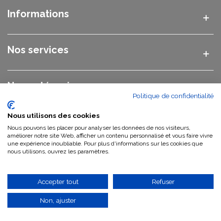
Informations
Nos services
Nos catégories
Politique de confidentialité
Nous utilisons des cookies
Nous contacter
Nous pouvons les placer pour analyser les données de nos visiteurs,
améliorer notre site Web, afficher un contenu personnalisé et vous faire vivre
une expérience inoubliable. Pour plus d'informations sur les cookies que
Qui sommes-nous ?
nous utilisons, ouvrez les paramètres.
Accepter tout
Refuser
©
2026 Vasque Pierre GWEB SAS
Non, ajuster